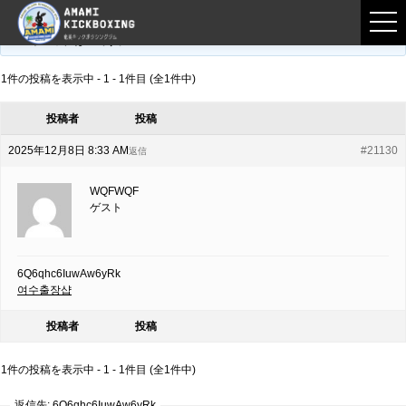
フロントページ
›
フォーラム
›
練習募集用掲示板
›
6Q6qhc6IuwAw6yRk
このトピックは空です。
1件の投稿を表示中 - 1 - 1件目 (全1件中)
投稿者
投稿
2025年12月8日 8:33 AM
#21130
返信
WQFWQF
ゲスト
6Q6qhc6IuwAw6yRk
여수출장샵
投稿者
投稿
1件の投稿を表示中 - 1 - 1件目 (全1件中)
返信先: 6Q6qhc6IuwAw6yRk