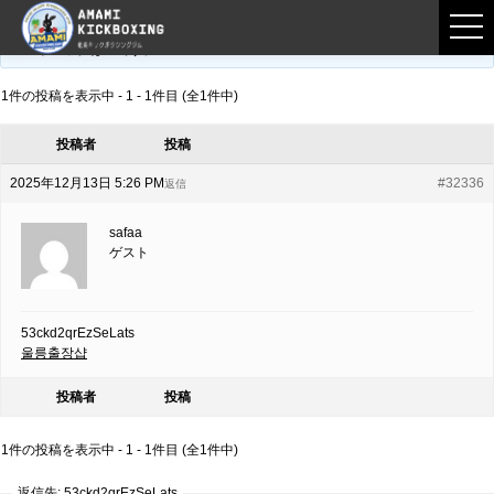
フロントページ
›
フォーラム
›
練習募集用掲示板
›
53ckd2qrEzSeLats
このトピックは空です。
1件の投稿を表示中 - 1 - 1件目 (全1件中)
投稿者
投稿
2025年12月13日 5:26 PM
#32336
返信
safaa
ゲスト
53ckd2qrEzSeLats
울릉출장샵
投稿者
投稿
1件の投稿を表示中 - 1 - 1件目 (全1件中)
返信先: 53ckd2qrEzSeLats