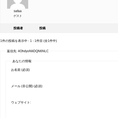
safaa
ゲスト
投稿者
投稿
1件の投稿を表示中 - 1 - 1件目 (全1件中)
返信先: 4OhdyoNIiDQN6NLC
あなたの情報:
お名前 (必須)
メール (非公開) (必須):
ウェブサイト: