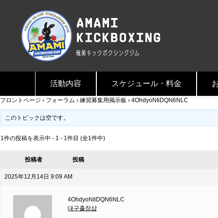
活動内容
スケジュール・料金
フロントページ
›
フォーラム
›
練習募集用掲示板
›
4OhdyoNIiDQN6NLC
このトピックは空です。
1件の投稿を表示中 - 1 - 1件目 (全1件中)
投稿者
投稿
2025年12月14日 9:09 AM
4OhdyoNIiDQN6NLC
대구출장샵