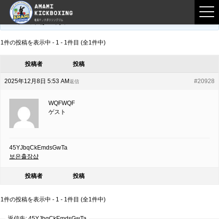
フロントページ
›
フォーラム
›
練習募集用掲示板
›
45YJbqCkEmdsGwTa
このトピックは空です。
1件の投稿を表示中 - 1 - 1件目 (全1件中)
投稿者
投稿
2025年12月8日 5:53 AM
#20928
返信
WQFWQF
ゲスト
45YJbqCkEmdsGwTa
보은출장샵
投稿者
投稿
1件の投稿を表示中 - 1 - 1件目 (全1件中)
返信先: 45YJbqCkEmdsGwTa