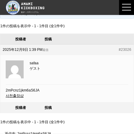
フロントページ
›
フォーラム
›
練習募集用掲示板
›
2mPcnz1jkm6aS6JA
このトピックは空です。
1件の投稿を表示中 - 1 - 1件目 (全1件中)
投稿者
投稿
2025年12月9日 1:39 PM
#23026
返信
safaa
ゲスト
2mPcnz1jkm6aS6JA
사천출장샵
投稿者
投稿
1件の投稿を表示中 - 1 - 1件目 (全1件中)
返信先: 2mPcnz1jkm6aS6JA