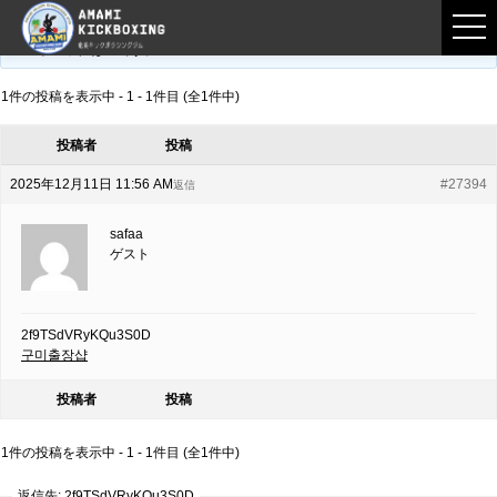
フロントページ
›
フォーラム
›
練習募集用掲示板
›
2f9TSdVRyKQu3S0D
このトピックは空です。
1件の投稿を表示中 - 1 - 1件目 (全1件中)
投稿者
投稿
2025年12月11日 11:56 AM
#27394
返信
safaa
ゲスト
2f9TSdVRyKQu3S0D
구미출장샵
投稿者
投稿
1件の投稿を表示中 - 1 - 1件目 (全1件中)
返信先: 2f9TSdVRyKQu3S0D