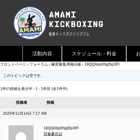
活動内容
スケジュール・料金
フロントページ
›
フォーラム
›
練習募集用掲示板
›
18QQAbp0NgI5p3PI
このトピックは空です。
1件の投稿を表示中 - 1 - 1件目 (全1件中)
投稿者
投稿
2025年12月14日 7:17 AM
18QQAbp0NgI5p3PI
영월출장샵