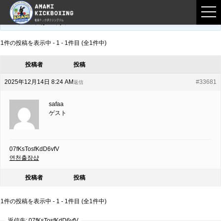
フロントページ
›
フォーラム
›
練習募集用掲示板
›
07fKsTosfKdD6vfV
このトピックは空です。
1件の投稿を表示中 - 1 - 1件目 (全1件中)
投稿者
投稿
2025年12月14日 8:24 AM
#33681
返信
safaa
ゲスト
07fKsTosfKdD6vfV
연천출장샵
投稿者
投稿
1件の投稿を表示中 - 1 - 1件目 (全1件中)
返信先: 07fKsTosfKdD6vfV