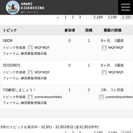
フロントページ
›
フォーラム
›
トピック
3件のトピックを表示中 - 32,851 - 32,853件目 (全32,853件中)
←
1
2
3
…
2,189
2,190
2,191
トピック
参加者
投稿
最新の投稿
SBDB
0
1
8ヶ月、 3週前
トピック作成者:
WQFWQF
WQFWQF
フォーラム:
練習募集用掲示板
SDSDBDS
0
1
8ヶ月、 3週前
トピック作成者:
WQFWQF
WQFWQF
フォーラム:
練習募集用掲示板
7/3練習しましょう！
1
2
1年、 1ヶ月前
トピック作成者:
yunosukeyoshioka
yunosukeyoshioka
フォーラム:
練習募集用掲示板
3件のトピックを表示中 - 32,851 - 32,853件目 (全32,853件中)