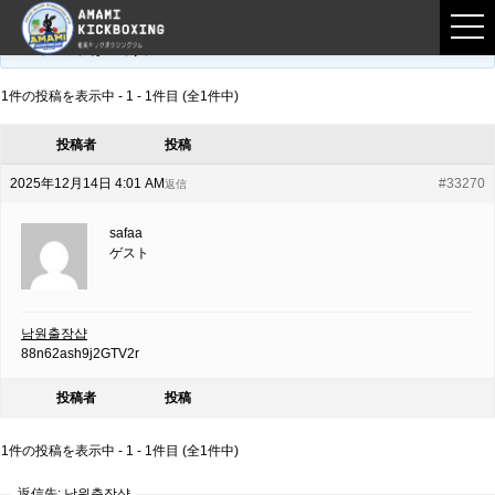
フロントページ
›
フォーラム
›
練習募集用掲示板
›
남원출장샵
このトピックは空です。
1件の投稿を表示中 - 1 - 1件目 (全1件中)
投稿者
投稿
2025年12月14日 4:01 AM
#33270
返信
safaa
ゲスト
남원출장샵
88n62ash9j2GTV2r
投稿者
投稿
1件の投稿を表示中 - 1 - 1件目 (全1件中)
返信先: 남원출장샵